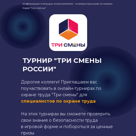
Информация о текущих мероприятиях - игровых турнирах по охране
труда "Три смены"
ТУРНИР "ТРИ СМЕНЫ
РОССИИ"
Дорогие коллеги! Приглашаем вас
поучаствовать в онлайн-турнирах по
охране труда "Три смены" для
специалистов по охране труда
На этих турнирах вы сможете проверить
свои знания о безопасности труда
в игровой форме и побороться за ценные
призы