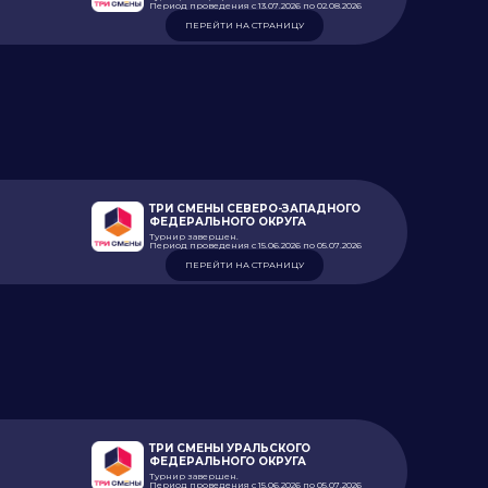
Период проведения с 13.07.2026 по 02.08.2026
ПЕРЕЙТИ НА СТРАНИЦУ
ТРИ СМЕНЫ СЕВЕРО-ЗАПАДНОГО
ФЕДЕРАЛЬНОГО ОКРУГА
Турнир завершен.
Период проведения с 15.06.2026 по 05.07.2026
ПЕРЕЙТИ НА СТРАНИЦУ
ТРИ СМЕНЫ УРАЛЬСКОГО
ФЕДЕРАЛЬНОГО ОКРУГА
Турнир завершен.
Период проведения с 15.06.2026 по 05.07.2026