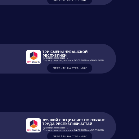
ТРИ СМЕНЫ ЧУВАШСКОЙ
РЕСПУБЛИКИ
Турнир завершен.
Период проведения: с 30.03.2026 по 16.04.2026
ПЕРЕЙТИ НА СТРАНИЦУ
ЛУЧШИЙ СПЕЦИАЛИСТ ПО ОХРАНЕ
ТРУДА РЕСПУБЛИКИ АЛТАЙ
Турнир завершен.
Период проведения: с 24.02.2026 по 20.03.2026
ПЕРЕЙТИ НА СТРАНИЦУ