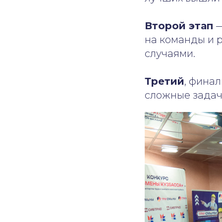
Второй этап
—
на команды и 
случаями.
Третий
, фина
сложные задачи