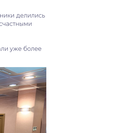
тники делились
есчастными
али уже более