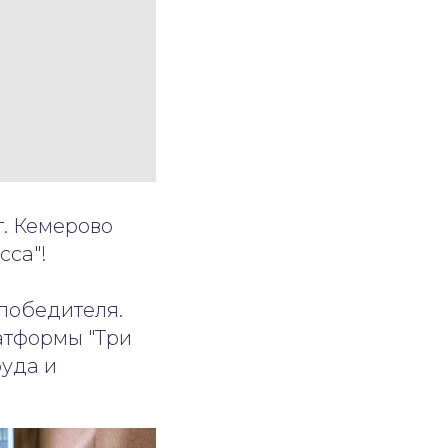
г. Кемерово
сса"!
победителя.
атформы "Три
уда и