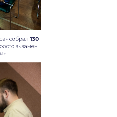
сса» собрал
130
росто экзамен
и».