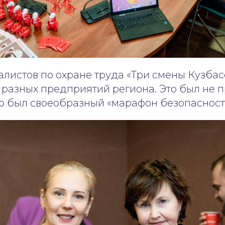
алистов по охране труда «Три смены Кузба
 разных предприятий региона. Это был не п
то был своеобразный «марафон безопасност