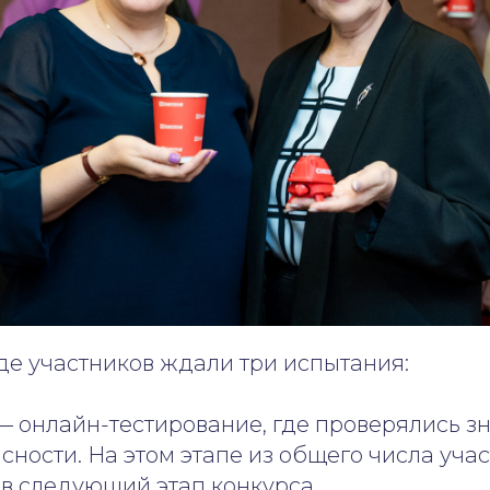
де участников ждали три испытания:
 онлайн-тестирование, где проверялись з
сности. На этом этапе из общего числа учас
в следующий этап конкурса.