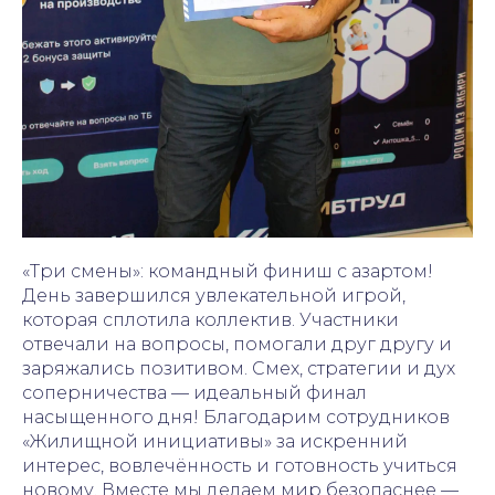
«Три смены»: командный финиш с азартом!
День завершился увлекательной игрой,
которая сплотила коллектив. Участники
отвечали на вопросы, помогали друг другу и
заряжались позитивом. Смех, стратегии и дух
соперничества — идеальный финал
насыщенного дня! Благодарим сотрудников
«Жилищной инициативы» за искренний
интерес, вовлечённость и готовность учиться
новому. Вместе мы делаем мир безопаснее —