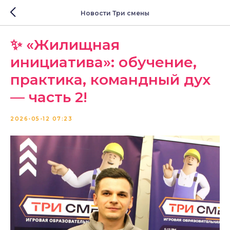
Новости Три смены
✨ «Жилищная
инициатива»: обучение,
практика, командный дух
— часть 2!
2026-05-12 07:23