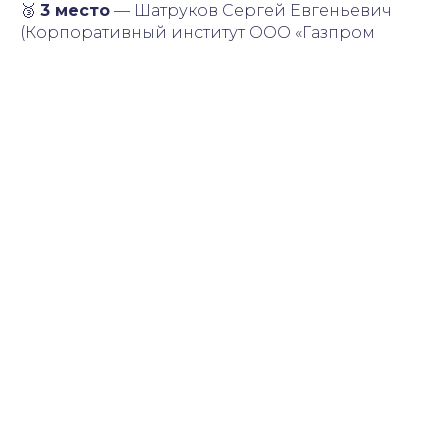
🥉
3 место
— Шатруков Сергей Евгеньевич
(Корпоративный институт ООО «Газпром
трансгаз Томск»)
Остальные призеры:
4 место — Кульменева Оксана Викторовна
(ООО «Горсети»)