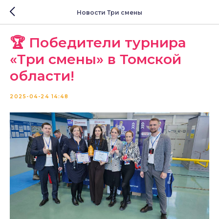
Новости Три смены
🏆 Победители турнира
«Три смены» в Томской
области!
2025-04-24 14:48